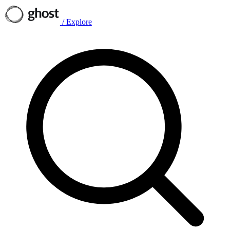
/
Explore