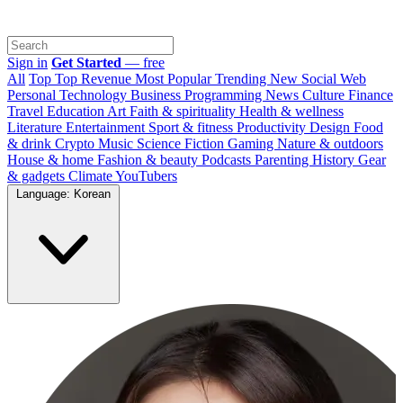
Sign in
Get Started
— free
All
Top
Top Revenue
Most Popular
Trending
New
Social Web
Personal
Technology
Business
Programming
News
Culture
Finance
Travel
Education
Art
Faith & spirituality
Health & wellness
Literature
Entertainment
Sport & fitness
Productivity
Design
Food
& drink
Crypto
Music
Science
Fiction
Gaming
Nature & outdoors
House & home
Fashion & beauty
Podcasts
Parenting
History
Gear
& gadgets
Climate
YouTubers
Language: Korean