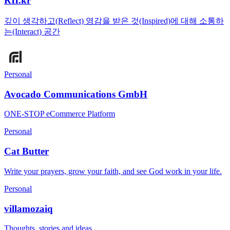
RII.kr
깊이 생각하고(Reflect) 영감을 받은 것(Inspired)에 대해 소통하
는(Interact) 공간
Personal
Avocado Communications GmbH
ONE-STOP eCommerce Platform
Personal
Cat Butter
Write your prayers, grow your faith, and see God work in your life.
Personal
villamozaiq
Thoughts, stories and ideas.