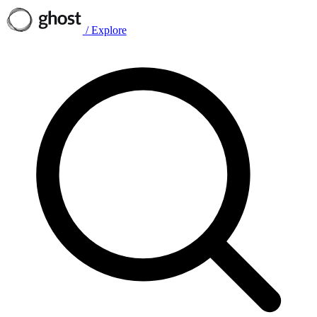
/
Explore