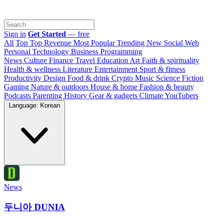
Sign in
Get Started
— free
All
Top
Top Revenue
Most Popular
Trending
New
Social Web
Personal
Technology
Business
Programming
News
Culture
Finance
Travel
Education
Art
Faith & spirituality
Health & wellness
Literature
Entertainment
Sport & fitness
Productivity
Design
Food & drink
Crypto
Music
Science
Fiction
Gaming
Nature & outdoors
House & home
Fashion & beauty
Podcasts
Parenting
History
Gear & gadgets
Climate
YouTubers
Language: Korean
News
두니아 DUNIA