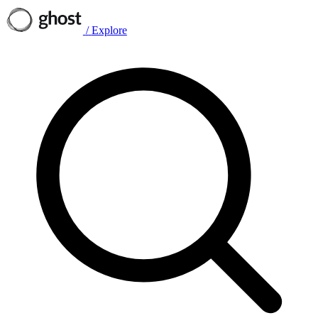
/
Explore