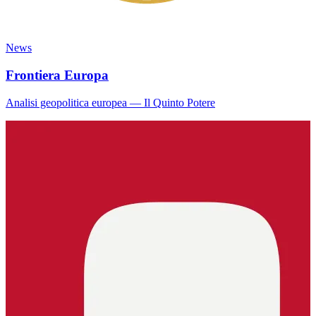
News
Frontiera Europa
Analisi geopolitica europea — Il Quinto Potere