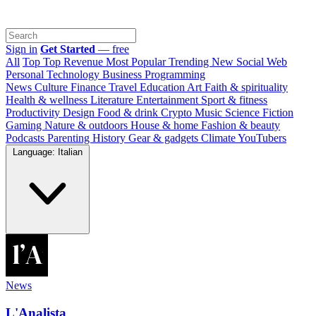
Sign in
Get Started
— free
All
Top
Top Revenue
Most Popular
Trending
New
Social Web
Personal
Technology
Business
Programming
News
Culture
Finance
Travel
Education
Art
Faith & spirituality
Health & wellness
Literature
Entertainment
Sport & fitness
Productivity
Design
Food & drink
Crypto
Music
Science
Fiction
Gaming
Nature & outdoors
House & home
Fashion & beauty
Podcasts
Parenting
History
Gear & gadgets
Climate
YouTubers
Language: Italian
News
L'Analista