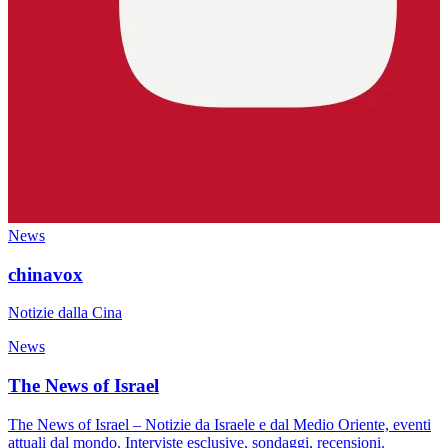
News
chinavox
Notizie dalla Cina
News
The News of Israel
The News of Israel – Notizie da Israele e dal Medio Oriente, eventi
attuali dal mondo. Interviste esclusive, sondaggi, recensioni.