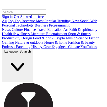
Sign in
Get Started
— free
All
Top
Top Revenue
Most Popular
Trending
New
Social Web
Personal
Technology
Business
Programming
News
Culture
Finance
Travel
Education
Art
Faith & spirituality
Health & wellness
Literature
Entertainment
Sport & fitness
Productivity
Design
Food & drink
Crypto
Music
Science
Fiction
Gaming
Nature & outdoors
House & home
Fashion & beauty
Podcasts
Parenting
History
Gear & gadgets
Climate
YouTubers
Language: Spanish