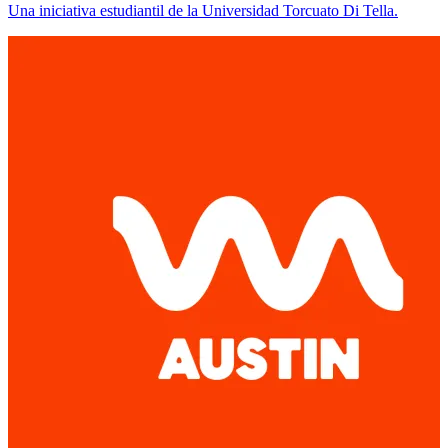
Una iniciativa estudiantil de la Universidad Torcuato Di Tella.