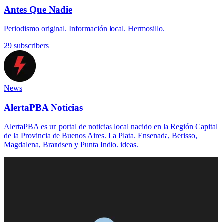
Antes Que Nadie
Periodismo original. Información local. Hermosillo.
29 subscribers
News
AlertaPBA Noticias
AlertaPBA es un portal de noticias local nacido en la Región Capital
de la Provincia de Buenos Aires. La Plata. Ensenada, Berisso,
Magdalena, Brandsen y Punta Indio. ideas.