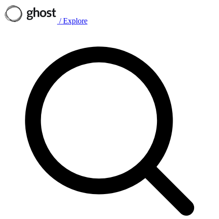
/
Explore