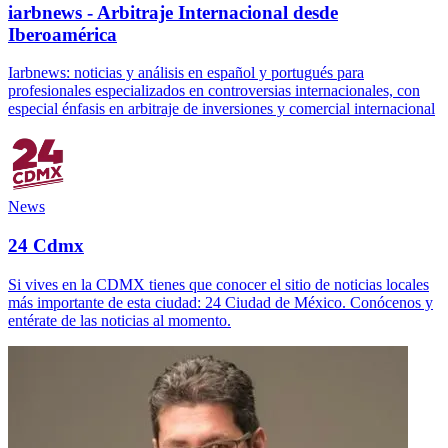
iarbnews - Arbitraje Internacional desde
Iberoamérica
Iarbnews: noticias y análisis en español y portugués para
profesionales especializados en controversias internacionales, con
especial énfasis en arbitraje de inversiones y comercial internacional
News
24 Cdmx
Si vives en la CDMX tienes que conocer el sitio de noticias locales
más importante de esta ciudad: 24 Ciudad de México. Conócenos y
entérate de las noticias al momento.