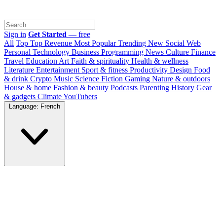
Sign in
Get Started
— free
All
Top
Top Revenue
Most Popular
Trending
New
Social Web
Personal
Technology
Business
Programming
News
Culture
Finance
Travel
Education
Art
Faith & spirituality
Health & wellness
Literature
Entertainment
Sport & fitness
Productivity
Design
Food
& drink
Crypto
Music
Science
Fiction
Gaming
Nature & outdoors
House & home
Fashion & beauty
Podcasts
Parenting
History
Gear
& gadgets
Climate
YouTubers
Language: French