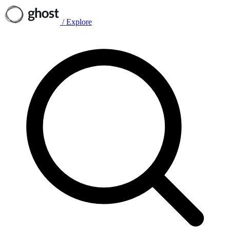
/
Explore