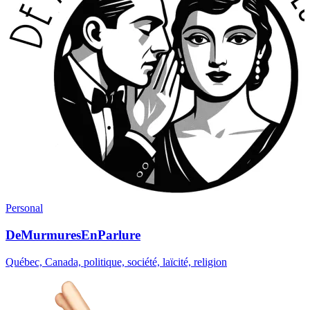
Personal
DeMurmuresEnParlure
Québec, Canada, politique, société, laïcité, religion