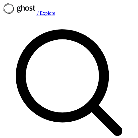
/
Explore