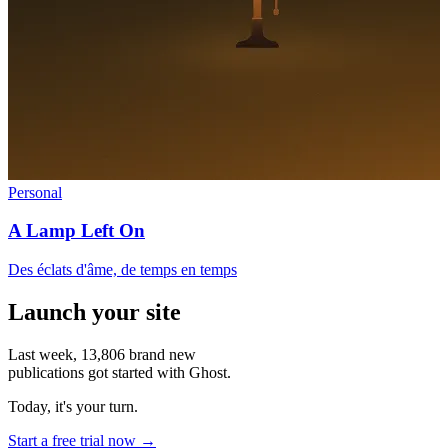
Personal
A Lamp Left On
Des éclats d'âme, de temps en temps
Launch your site
Last week,
13,806
brand new
publications got started with Ghost.
Today, it's your turn.
Start a free trial now →