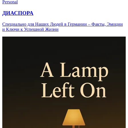
Personal
ДИАСПОРА
Специально для Наших Людей в Германии – Факты, Эмоции
и Ключи к Успешной Жизни