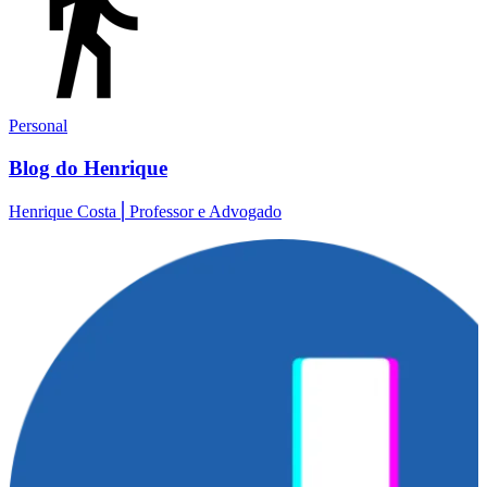
Personal
Blog do Henrique
Henrique Costa⎪Professor e Advogado