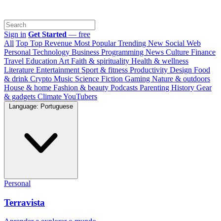
Sign in
Get Started
— free
All
Top
Top Revenue
Most Popular
Trending
New
Social Web
Personal
Technology
Business
Programming
News
Culture
Finance
Travel
Education
Art
Faith & spirituality
Health & wellness
Literature
Entertainment
Sport & fitness
Productivity
Design
Food
& drink
Crypto
Music
Science
Fiction
Gaming
Nature & outdoors
House & home
Fashion & beauty
Podcasts
Parenting
History
Gear
& gadgets
Climate
YouTubers
Language: Portuguese
Personal
Terravista