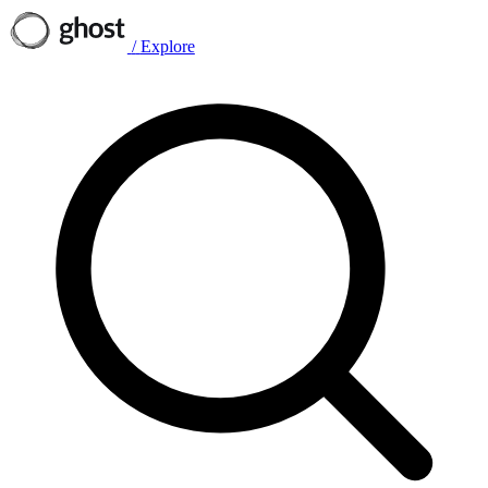
/
Explore