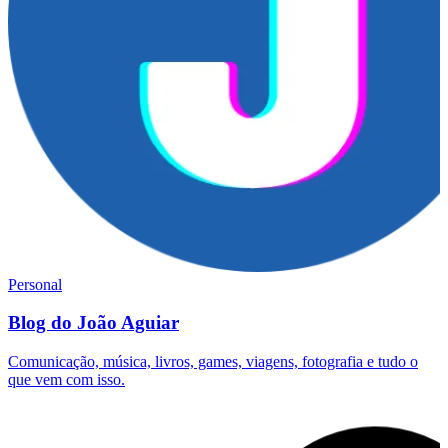
Personal
Blog do João Aguiar
Comunicação, música, livros, games, viagens, fotografia e tudo o
que vem com isso.