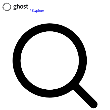
/
Explore