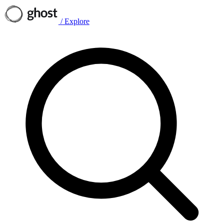
/
Explore