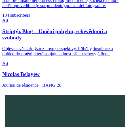
Il fattore umano nel processo fotografico: mente, società e cultura
nell’imprevedibile (e sorprendente) pratica del fotografare.
184 subscribers
Art
Striptýz Blog – Umění pohybu, sebevědomí a
svobody
Objevte svět striptýzu z nové perspektivy. Příběhy, inspirace a
pohled do umění, které spojuje ladnost, sílu a sebevyjádření.
Art
Nicolas Belayew
Journal de résidence - BANG 26