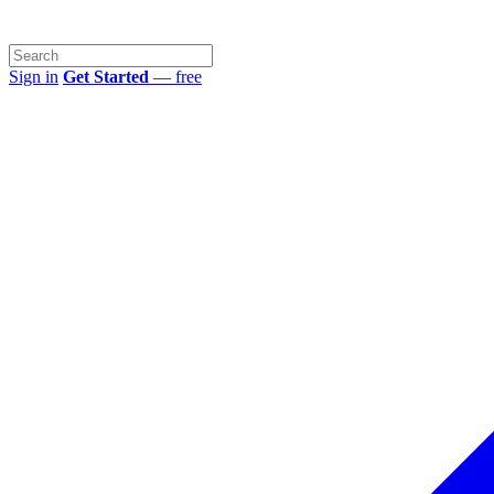
Sign in
Get Started
— free