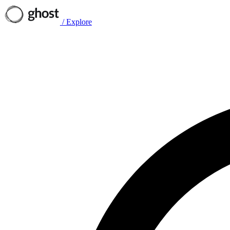
/
Explore