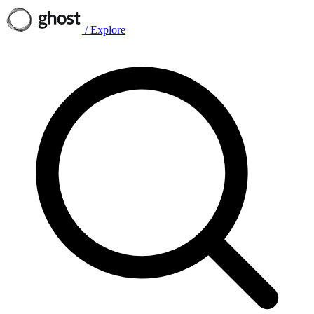
/
Explore