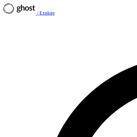
/
Explore