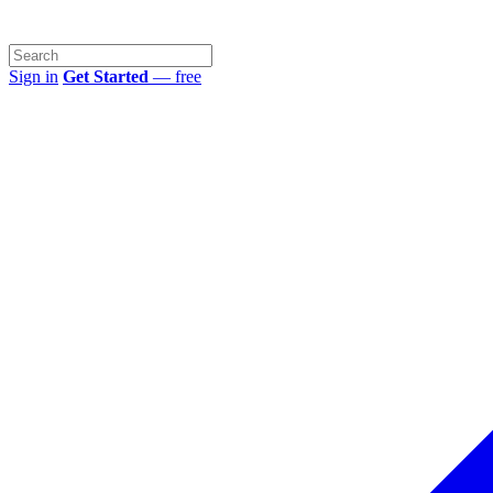
Sign in
Get Started
— free