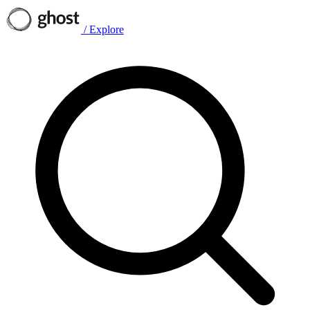
/
Explore