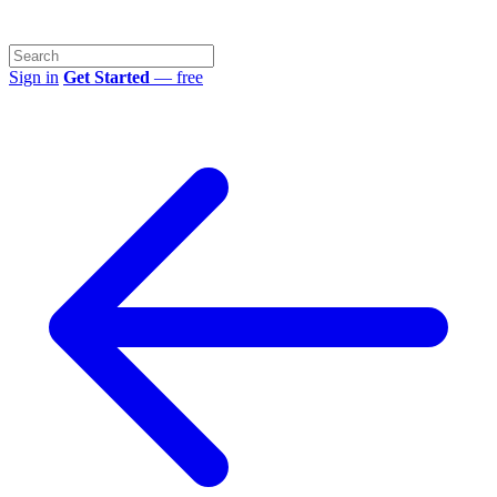
Sign in
Get Started
— free