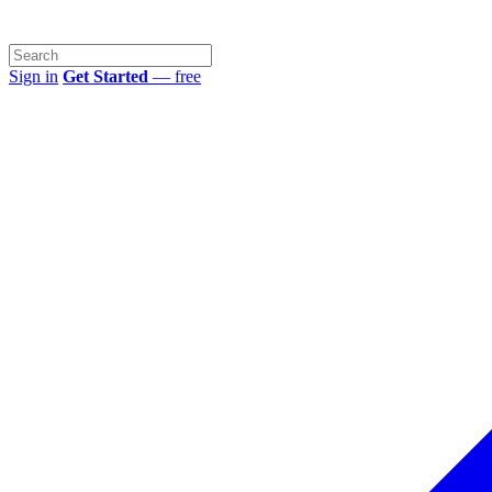
Sign in
Get Started
— free