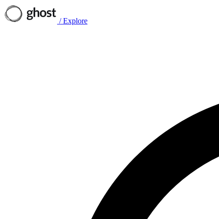
/
Explore