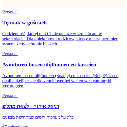
Personal
Tętniak w gościach
Codzienność, której nikt Ci nie pokaże w szpitalu ani w
sekretariacie. Dla opiekunów i rodziców, którzy muszą rozumieć
system, żeby ochronić bliskich.
Personal
Avonturen tussen olijfbomen en kasseien
Avonturen tussen olijfbomen (Spanje) en kasseien (België) is een
onafhankelijke site die vertelt over het wel en wee van Ingrid
Verbruggen.
Personal
דניאל אוחנה - לצאת מהלופ
בלוג על מערכות יחסים שמתחילות מבפנים
67 subscribers