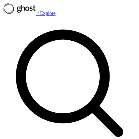
/
Explore