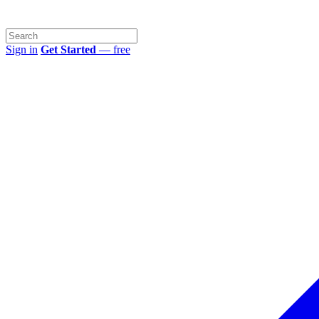
Sign in
Get Started
— free