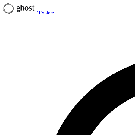
/
Explore