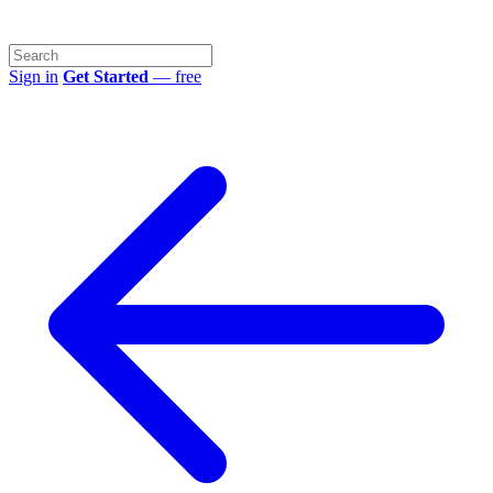
Sign in
Get Started
— free