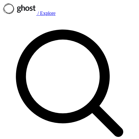
/
Explore