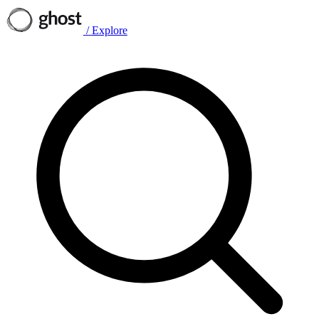
/
Explore