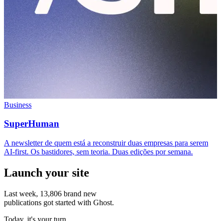
Business
SuperHuman
A newsletter de quem está a reconstruir duas empresas para serem
AI-first. Os bastidores, sem teoria. Duas edições por semana.
Launch your site
Last week,
13,806
brand new
publications got started with Ghost.
Today, it's your turn.