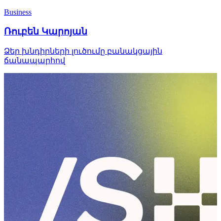
Business
Ռուբեն Կարոյան
Ձեր խնդիրների լուծումը բանակցային
ճանապարհով