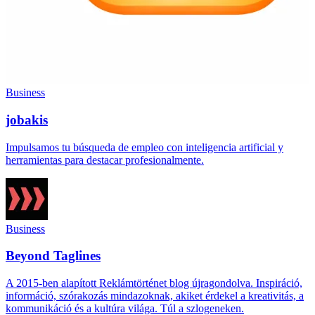
Business
jobakis
Impulsamos tu búsqueda de empleo con inteligencia artificial y
herramientas para destacar profesionalmente.
Business
Beyond Taglines
A 2015-ben alapított Reklámtörténet blog újragondolva. Inspiráció,
információ, szórakozás mindazoknak, akiket érdekel a kreativitás, a
kommunikáció és a kultúra világa. Túl a szlogeneken.