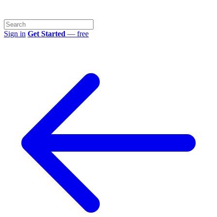
Sign in
Get Started
— free