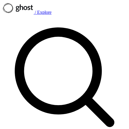
/
Explore