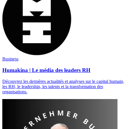
Business
Humakina | Le média des leaders RH
Découvrez les dernières actualités et analyses sur le capital humain,
les RH, le leadership, les talents et la transformation des
organisations.