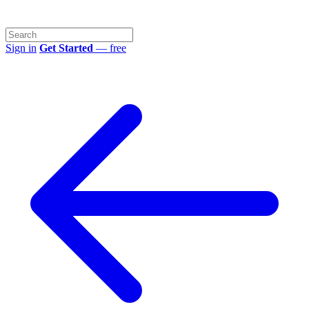
Sign in
Get Started
— free