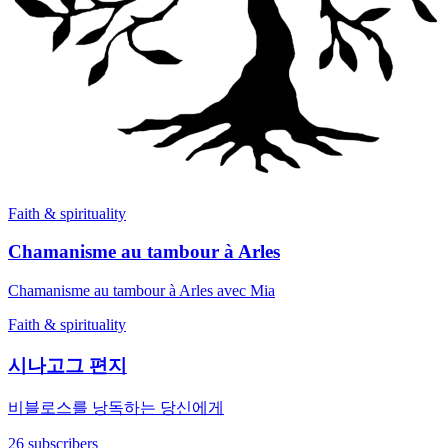
Faith & spirituality
Chamanisme au tambour à Arles
Chamanisme au tambour à Arles avec Mia
Faith & spirituality
시나고그 편지
비블로스를 낭독하는 당신에게
26 subscribers