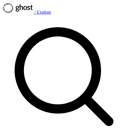
/
Explore