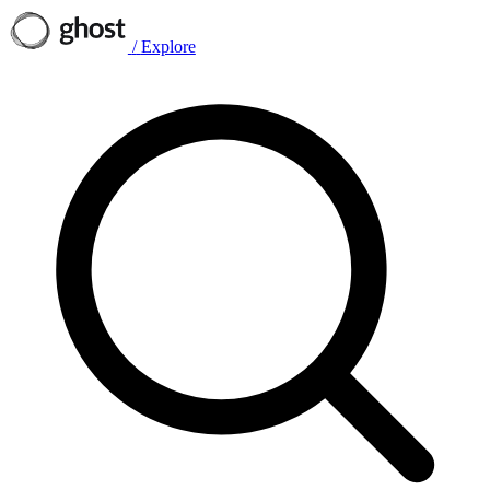
/
Explore