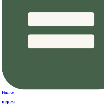
Finance
noposi