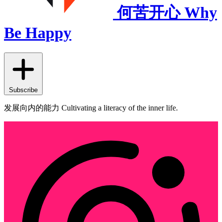
何苦开心 Why
Be Happy
Subscribe
发展向内的能力 Cultivating a literacy of the inner life.