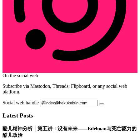
On the social web
Subscribe via Mastodon, Threads, Flipboard, or any social web
platform.
Social web handle
Latest Posts
酷儿精神分析｜第五讲：没有未来——Edelman与死亡驱力的
酷儿政治