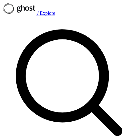
/
Explore