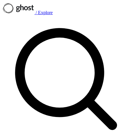
/
Explore