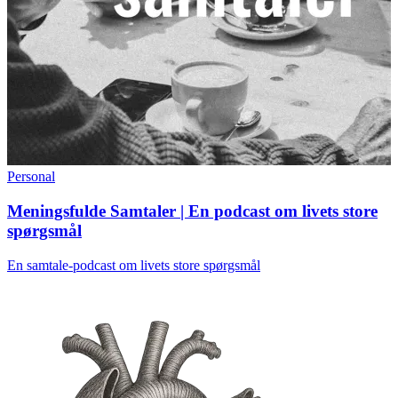
Personal
Meningsfulde Samtaler | En podcast om livets store
spørgsmål
En samtale-podcast om livets store spørgsmål