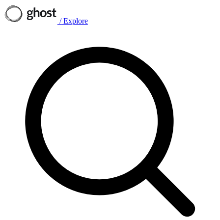
/
Explore