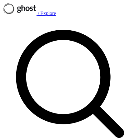
/
Explore