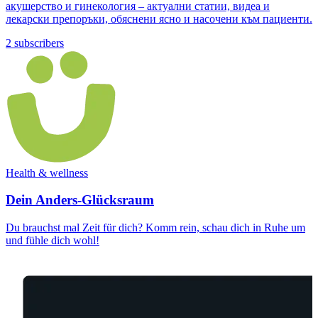
акушерство и гинекология – актуални статии, видеа и
лекарски препоръки, обяснени ясно и насочени към пациенти.
2 subscribers
Health & wellness
Dein Anders-Glücksraum
Du brauchst mal Zeit für dich? Komm rein, schau dich in Ruhe um
und fühle dich wohl!