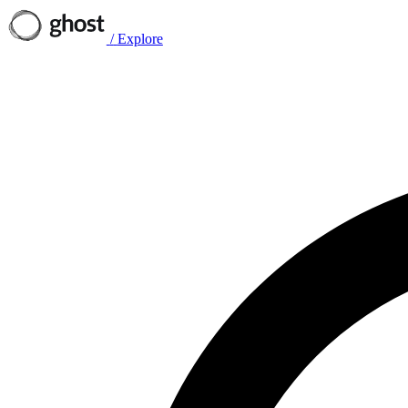
/
Explore