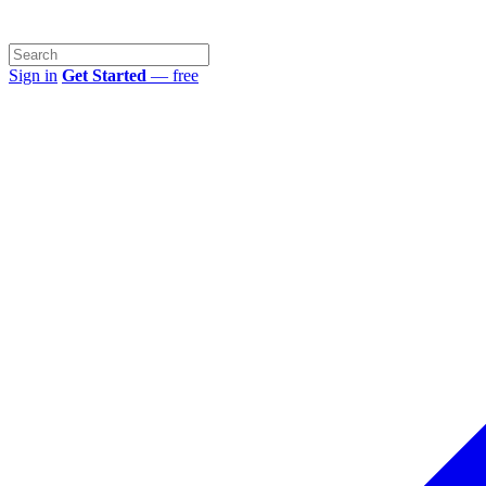
Sign in
Get Started
— free