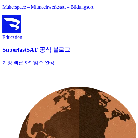
Makerspace – Mitmachwerkstatt – Bildungsort
Education
SuperfastSAT 공식 블로그
가장 빠른 SAT점수 완성