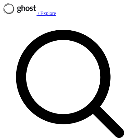
/
Explore