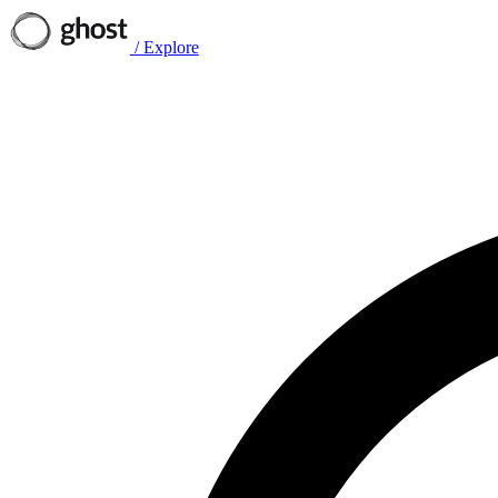
/
Explore