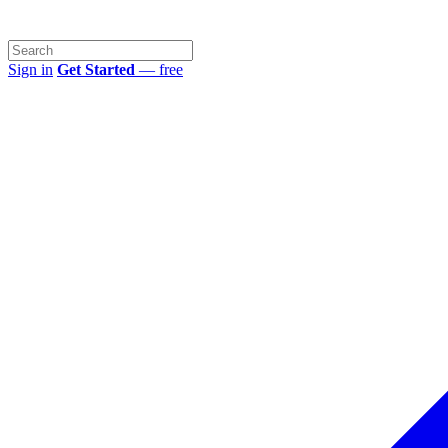
Sign in
Get Started
— free