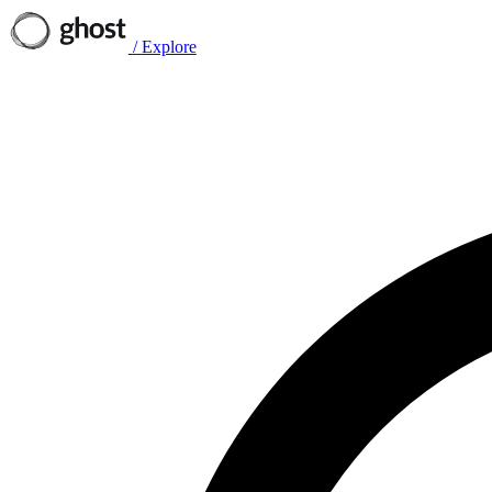
/
Explore