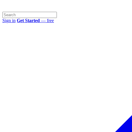
Sign in
Get Started
— free