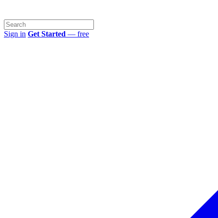
Sign in
Get Started
— free