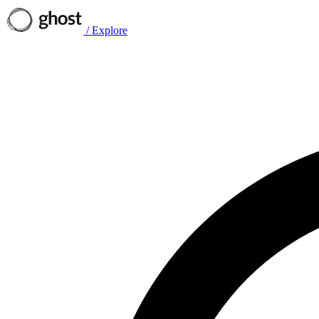
/
Explore