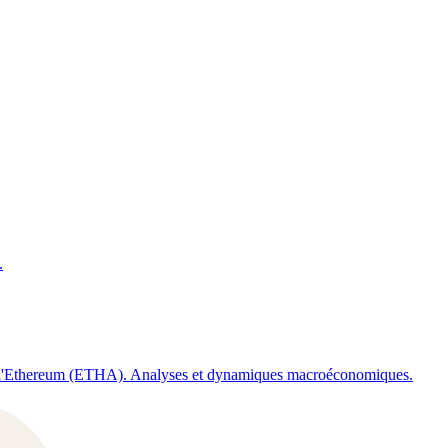
.
T) et l'Ethereum (ETHA). Analyses et dynamiques macroéconomiques.