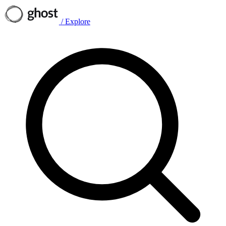
/
Explore