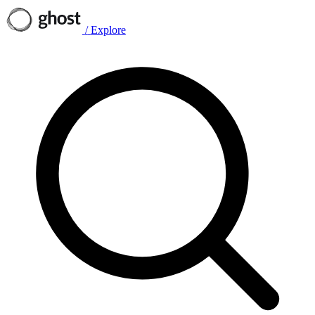
/
Explore