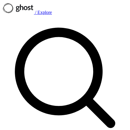
/
Explore