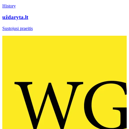
History
uždaryta.lt
Sustojusi praeitis