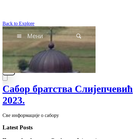
Back to Explore
Сабор братства Слијепчевић
2023.
Све информације о сабору
Latest Posts