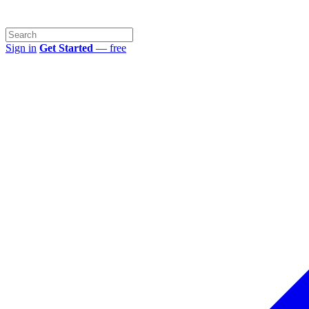
Sign in
Get Started
— free