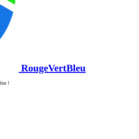
RougeVertBleu
cène !