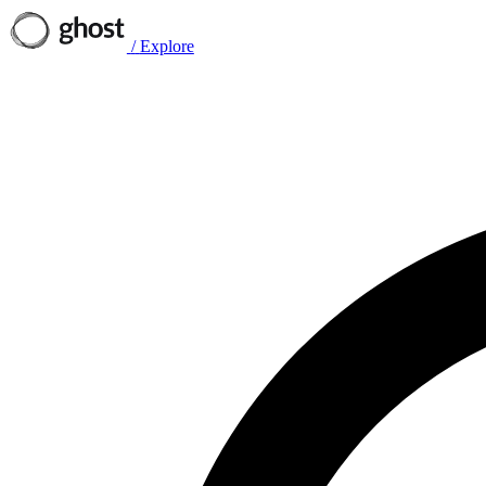
/
Explore