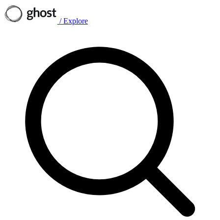
/
Explore