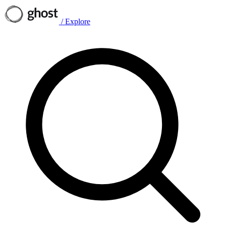
/
Explore