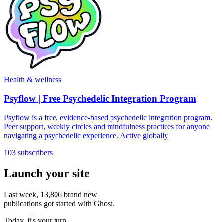
Health & wellness
Psyflow | Free Psychedelic Integration Program
Psyflow is a free, evidence-based psychedelic integration program.
Peer support, weekly circles and mindfulness practices for anyone
navigating a psychedelic experience. Active globally
103 subscribers
Launch your site
Last week,
13,806
brand new
publications got started with Ghost.
Today, it's your turn.