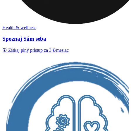
Health & wellness
Spoznaj Sám seba
🎯 Získaj plný prístup za 3 €/mesiac