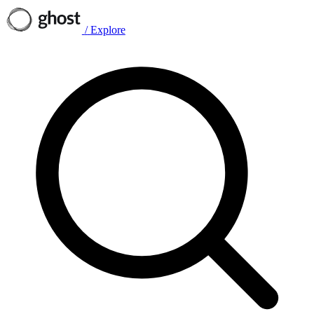
/
Explore