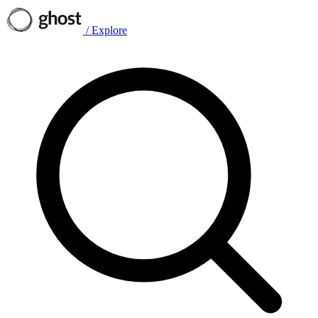
/
Explore