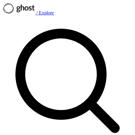
/
Explore