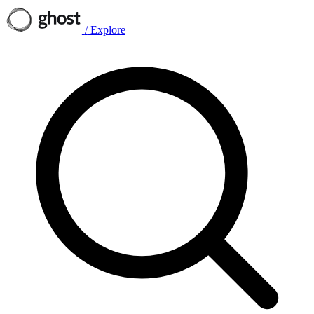
/
Explore