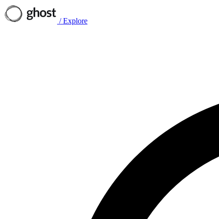
/
Explore