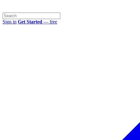
Sign in
Get Started
— free