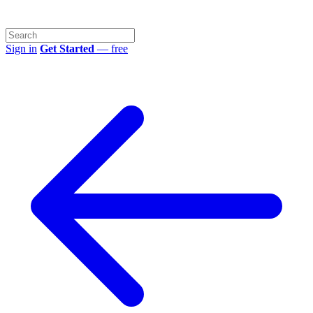
Sign in
Get Started
— free