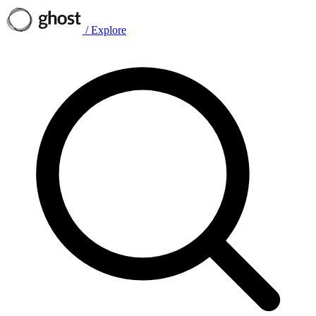
/
Explore