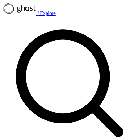
/
Explore