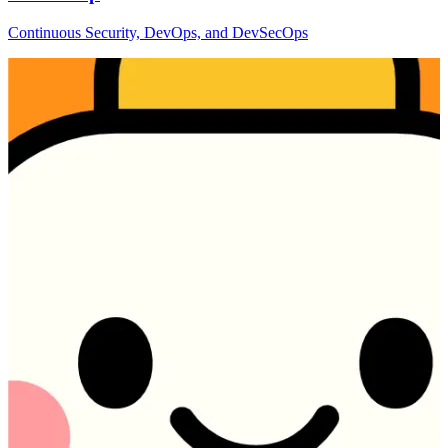
Continuous Security, DevOps, and DevSecOps