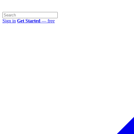
Sign in
Get Started
— free