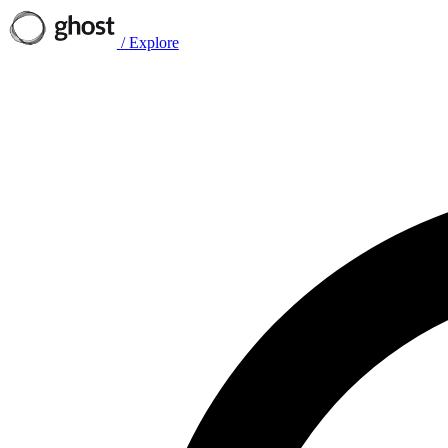
/
Explore