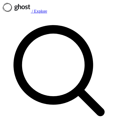
/
Explore