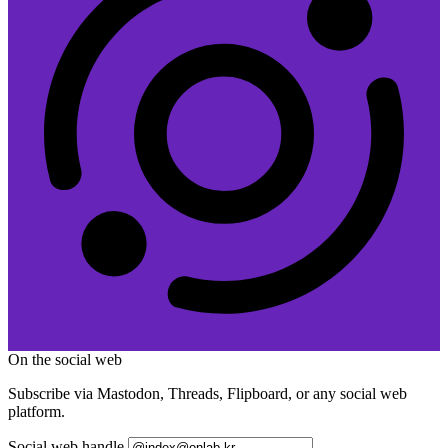
On the social web
Subscribe via Mastodon, Threads, Flipboard, or any social web
platform.
Social web handle