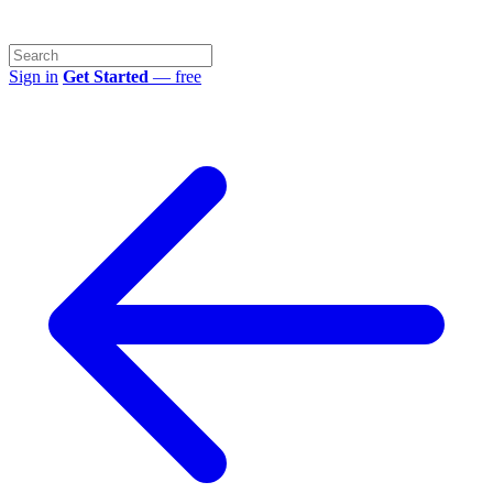
Sign in
Get Started
— free