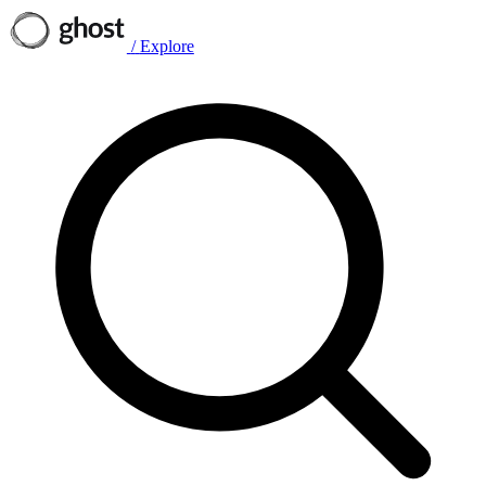
/
Explore