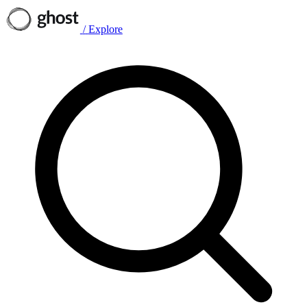
/
Explore