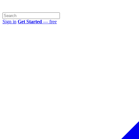
Sign in
Get Started
— free