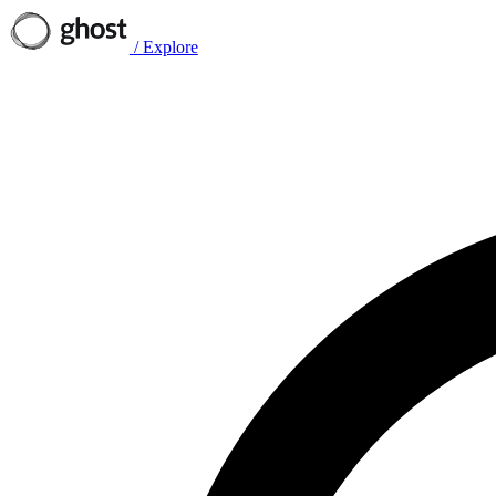
/
Explore