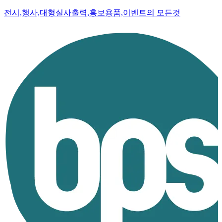
전시,행사,대형실사출력,홍보용품,이벤트의 모든것