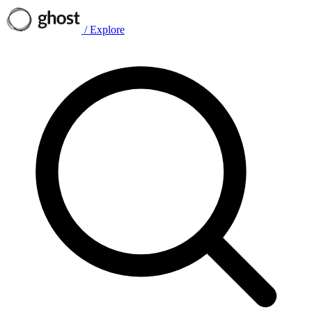
/
Explore