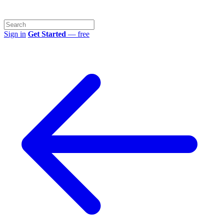
Sign in
Get Started
— free