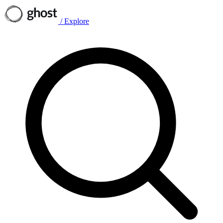
/
Explore